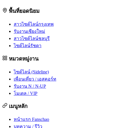
พื้นที่ยอดนิยม
สาวไซด์ไลน์กรุงเทพ
รับงานเชียงใหม่
สาวไซด์ไลน์ชลบุรี
ไซด์ไลน์รัชดา
หมวดหมู่งาน
ไซด์ไลน์ (Sideline)
เพื่อนเที่ยว / เอสคอร์ท
รับงาน N / N-UP
โมเดล / VIP
เมนูหลัก
หน้าแรก Fanschao
บทความ / รีวิว