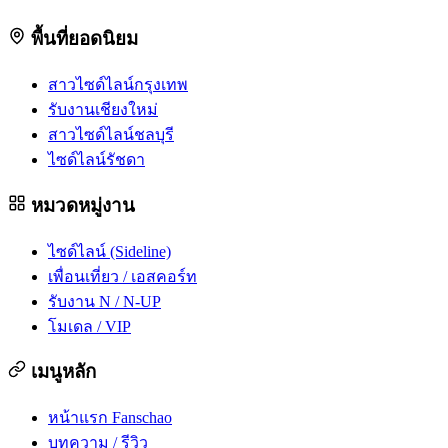
พื้นที่ยอดนิยม
สาวไซด์ไลน์กรุงเทพ
รับงานเชียงใหม่
สาวไซด์ไลน์ชลบุรี
ไซด์ไลน์รัชดา
หมวดหมู่งาน
ไซด์ไลน์ (Sideline)
เพื่อนเที่ยว / เอสคอร์ท
รับงาน N / N-UP
โมเดล / VIP
เมนูหลัก
หน้าแรก Fanschao
บทความ / รีวิว