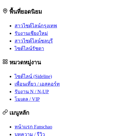
พื้นที่ยอดนิยม
สาวไซด์ไลน์กรุงเทพ
รับงานเชียงใหม่
สาวไซด์ไลน์ชลบุรี
ไซด์ไลน์รัชดา
หมวดหมู่งาน
ไซด์ไลน์ (Sideline)
เพื่อนเที่ยว / เอสคอร์ท
รับงาน N / N-UP
โมเดล / VIP
เมนูหลัก
หน้าแรก Fanschao
บทความ / รีวิว