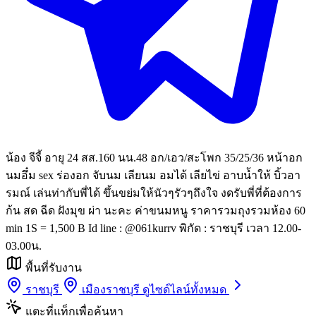
น้อง จีจี้ อายุ 24 สส.160 นน.48 อก/เอว/สะโพก 35/25/36 หน้าอก
นมอึ๋ม sex ร่องอก จับนม เลียนม อมได้ เลียไข่ อาบน้ำให้ บิ้วอา
รมณ์ เล่นท่ากับพี่ได้ ขึ้นขย่มให้นัวๆรัวๆถึงใจ งดรับพี่ที่ต้องการ
ก้น สด ฉีด ฝังมุข ผ่า นะคะ ค่าขนมหนู ราคารวมถุงรวมห้อง 60
min 1S = 1,500 B Id line : @061kurrv พิกัด : ราชบุรี เวลา 12.00-
03.00น.
พื้นที่รับงาน
ราชบุรี
เมืองราชบุรี
ดูไซด์ไลน์ทั้งหมด
แตะที่แท็กเพื่อค้นหา