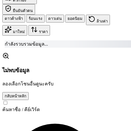
ตัวกรอง
ยืนยันตัวตน
ดาวค้างฟ้า
ร้อนแรง
ดาวเด่น
ยอดนิยม
ล้างค่า
มาใหม่
ราคา
กำล
ไม่พบข้อมูล
ลองเลือกโซนอื่นดูนะครับ
กลับหน้าหลัก
ค้นหาชื่อ / คีย์เวิร์ด