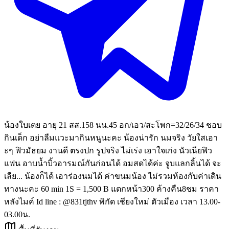
น้องใบเตย อายุ 21 สส.158 นน.45 อก/เอว/สะโพก=32/26/34 ชอบ
กินเด็ก อย่าลืมแวะมากินหนูนะคะ น้องน่ารัก นมจริง วัยใสเอา
ะๆ ฟิวมัธยม งานดี ตรงปก รูปจริง ไม่เร่ง เอาใจเก่ง นัวเนียฟิว
แฟน อาบน้ำบิ้วอารมณ์กันก่อนได้ อมสดได้ค่ะ จูบแลกลิ้นได้ จะ
เลีย... น้องก็ได้ เอาร่องนมได้ ค่าขนมน้อง ไม่รวมห้องกับค่าเดิน
ทางนะคะ 60 min 1S = 1,500 B แตกหน้า300 ค้างคืน8ชม ราคา
หลังไมค์ Id line : @831tjthv พิกัด เชียงใหม่ ตัวเมือง เวลา 13.00-
03.00น.