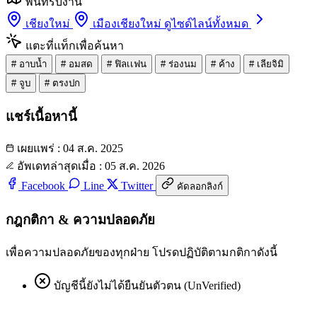
พื้นที่รับงาน
เชียงใหม่
เมืองเชียงใหม่
ดูไซด์ไลน์ทั้งหมด
แตะที่แท็กเพื่อค้นหา
#
อาบน้ำ
#
อมสด
#
ฟิลเเฟน
#
ร่องนม
#
ค้าง
#
เลียจิมิ
#
จูบ
#
ตรงปก
แชร์เนื้อหานี้
เผยแพร่ : 04 ส.ค. 2025
อัพเดทล่าสุดเมื่อ : 05 ส.ค. 2026
Facebook
Line
Twitter
คัดลอกลิงก์
กฎกติกา & ความปลอดภัย
เพื่อความปลอดภัยของทุกฝ่าย โปรดปฏิบัติตามกติกาดังนี้
บัญชีนี้ยังไม่ได้ยืนยันตัวตน (UnVerified)