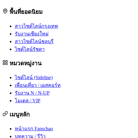
พื้นที่ยอดนิยม
สาวไซด์ไลน์กรุงเทพ
รับงานเชียงใหม่
สาวไซด์ไลน์ชลบุรี
ไซด์ไลน์รัชดา
หมวดหมู่งาน
ไซด์ไลน์ (Sideline)
เพื่อนเที่ยว / เอสคอร์ท
รับงาน N / N-UP
โมเดล / VIP
เมนูหลัก
หน้าแรก Fanschao
บทความ / รีวิว