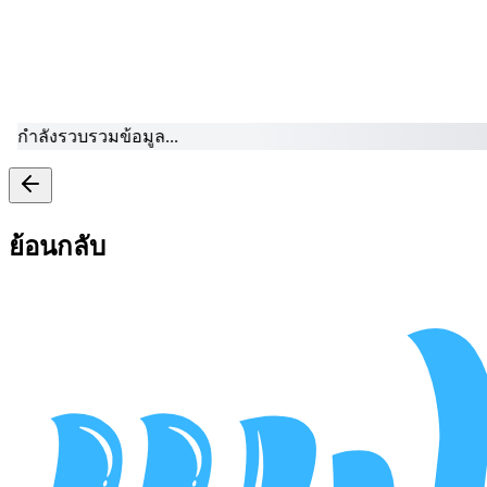
กำลังรวบร
ย้อนกลับ