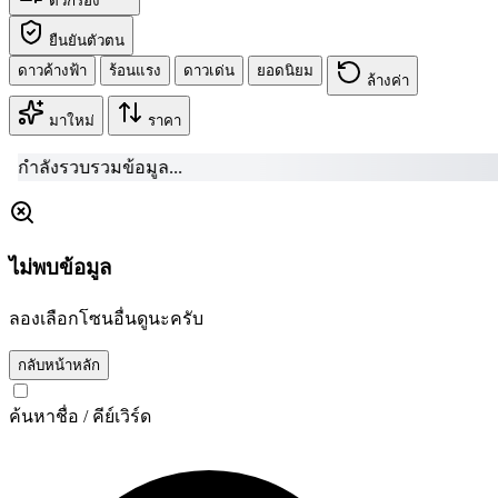
ตัวกรอง
ยืนยันตัวตน
ดาวค้างฟ้า
ร้อนแรง
ดาวเด่น
ยอดนิยม
ล้างค่า
มาใหม่
ราคา
กำลังรวบร
ไม่พบข้อมูล
ลองเลือกโซนอื่นดูนะครับ
กลับหน้าหลัก
ค้นหาชื่อ / คีย์เวิร์ด