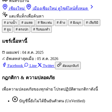
พื้นที่รับงาน
เชียงใหม่
เมืองเชียงใหม่
ดูไซด์ไลน์ทั้งหมด
แตะที่แท็กเพื่อค้นหา
#
อาบน้ำ
#
อมสด
#
ฟิลเเฟน
#
ค้าง
#
ฝังมุก
#
เลียจิมิ
#
จูบ
#
ตรงปก
#
รับของทำ
แชร์เนื้อหานี้
เผยแพร่ : 04 ส.ค. 2025
อัพเดทล่าสุดเมื่อ : 05 ส.ค. 2026
Facebook
Line
Twitter
คัดลอกลิงก์
กฎกติกา & ความปลอดภัย
เพื่อความปลอดภัยของทุกฝ่าย โปรดปฏิบัติตามกติกาดังนี้
บัญชีนี้ยังไม่ได้ยืนยันตัวตน (UnVerified)