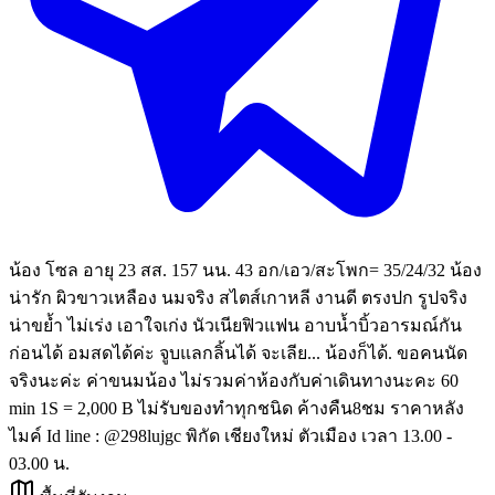
น้อง โซล อายุ 23 สส. 157 นน. 43 อก/เอว/สะโพก= 35/24/32 น้อง
น่ารัก ผิวขาวเหลือง นมจริง สไตส์เกาหลี งานดี ตรงปก รูปจริง
น่าขย้ำ ไม่เร่ง เอาใจเก่ง นัวเนียฟิวแฟน อาบน้ำบิ้วอารมณ์กัน
ก่อนได้ อมสดได้ค่ะ จูบแลกลิ้นได้ จะเลีย... น้องก็ได้. ขอคนนัด
จริงนะค่ะ ค่าขนมน้อง ไม่รวมค่าห้องกับค่าเดินทางนะคะ 60
min 1S = 2,000 B ไม่รับของทำทุกชนิด ค้างคืน8ชม ราคาหลัง
ไมค์ Id line : @298lujgc พิกัด เชียงใหม่ ตัวเมือง เวลา 13.00 -
03.00 น.