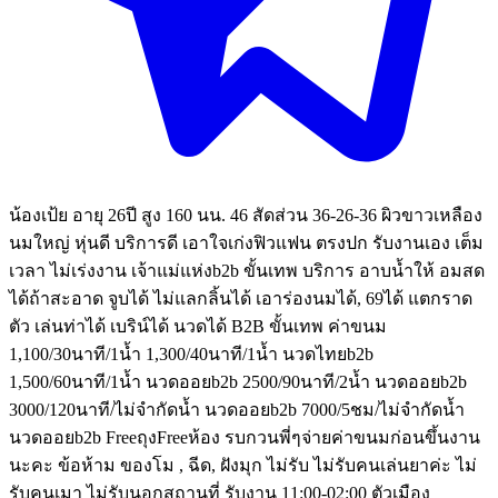
น้องเป้ย อายุ 26ปี สูง 160 นน. 46 สัดส่วน 36-26-36 ผิวขาวเหลือง
นมใหญ่ หุ่นดี บริการดี เอาใจเก่งฟิวแฟน ตรงปก รับงานเอง เต็ม
เวลา ไม่เร่งงาน เจ้าแม่แห่งb2b ขั้นเทพ บริการ อาบน้ำให้ อมสด
ได้ถ้าสะอาด จูบได้ ไม่แลกลิ้นได้ เอาร่องนมได้, 69ได้ แตกราด
ตัว เล่นท่าได้ เบริน์ได้ นวดได้ B2B ขั้นเทพ ค่าขนม
1,100/30นาที/1น้ำ 1,300/40นาที/1น้ำ นวดไทยb2b
1,500/60นาที/1น้ำ นวดออยb2b 2500/90นาที/2น้ำ นวดออยb2b
3000/120นาที/ไม่จำกัดน้ำ นวดออยb2b 7000/5ชม/ไม่จำกัดน้ำ
นวดออยb2b FreeถุงFreeห้อง รบกวนพี่ๆจ่ายค่าขนมก่อนขึ้นงาน
นะคะ ข้อห้าม ของโม , ฉีด, ฝังมุก ไม่รับ ไม่รับคนเล่นยาค่ะ ไม่
รับคนเมา ไม่รับนอกสถานที่ รับงาน 11:00-02:00 ตัวเมือง