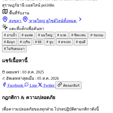
สุราษฎร์ธานี แอดไลน์ pei168n
พื้นที่รับงาน
สงขลา
หาดใหญ่
ดูไซด์ไลน์ทั้งหมด
แตะที่แท็กเพื่อค้นหา
#
อาบน้ำ
#
อมสด
#
นมใหญ่
#
นวด
#
ฟิลเเฟน
#
ร่องนม
#
ฝังมุก
#
เบริน
#
69
#
จูบ
#
ตรงปก
#
หุ่นดี
#
ไม่รับคนเมา
แชร์เนื้อหานี้
เผยแพร่ : 03 ส.ค. 2025
อัพเดทล่าสุดเมื่อ : 05 ส.ค. 2026
Facebook
Line
Twitter
คัดลอกลิงก์
กฎกติกา & ความปลอดภัย
เพื่อความปลอดภัยของทุกฝ่าย โปรดปฏิบัติตามกติกาดังนี้