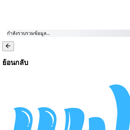
ก
ย้อนกลับ