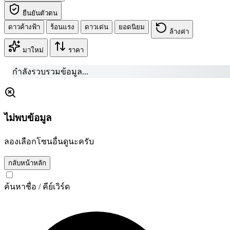
ยืนยันตัวตน
ดาวค้างฟ้า
ร้อนแรง
ดาวเด่น
ยอดนิยม
ล้างค่า
มาใหม่
ราคา
ก
ไม่พบข้อมูล
ลองเลือกโซนอื่นดูนะครับ
กลับหน้าหลัก
ค้นหาชื่อ / คีย์เวิร์ด