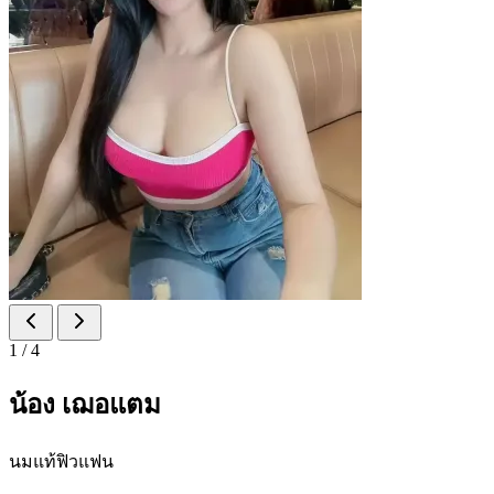
1
/
4
น้อง เฌอแตม
นมแท้ฟิวแฟน