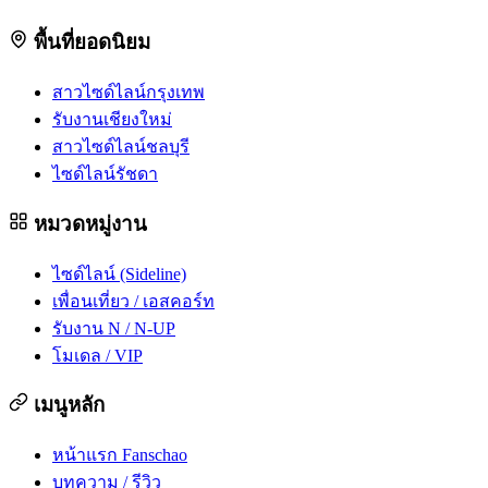
พื้นที่ยอดนิยม
สาวไซด์ไลน์กรุงเทพ
รับงานเชียงใหม่
สาวไซด์ไลน์ชลบุรี
ไซด์ไลน์รัชดา
หมวดหมู่งาน
ไซด์ไลน์ (Sideline)
เพื่อนเที่ยว / เอสคอร์ท
รับงาน N / N-UP
โมเดล / VIP
เมนูหลัก
หน้าแรก Fanschao
บทความ / รีวิว